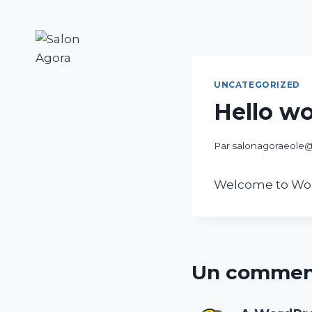
Aller
au
contenu
UNCATEGORIZED
Hello wo
Par
salonagoraeole
Welcome to WordPr
Un commen