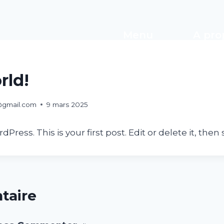
Menu
A pro
rld!
@gmail.com
9 mars 2025
ess. This is your first post. Edit or delete it, then s
taire