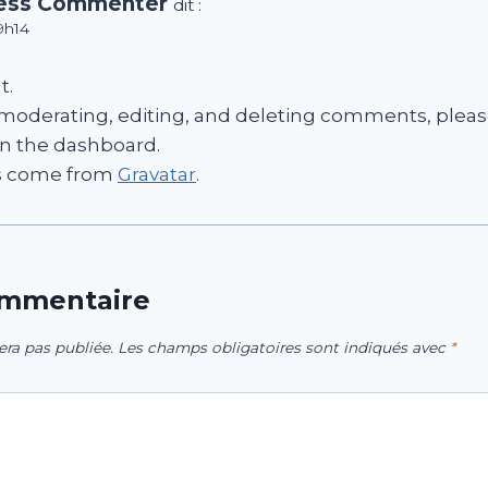
ess Commenter
dit :
9h14
t.
 moderating, editing, and deleting comments, please
n the dashboard.
s come from
Gravatar
.
ommentaire
era pas publiée.
Les champs obligatoires sont indiqués avec
*